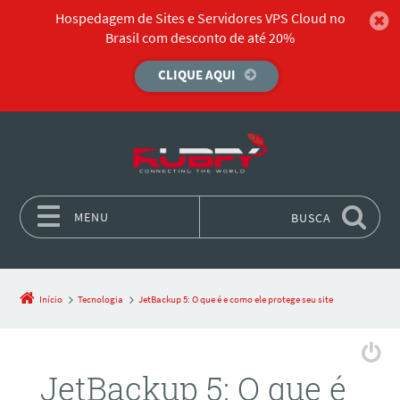
Hospedagem de Sites e Servidores VPS Cloud no
Brasil com desconto de até 20%
CLIQUE AQUI
MENU
BUSCA
Pular para o conteúdo
Início
Tecnologia
JetBackup 5: O que é e como ele protege seu site
JetBackup 5: O que é