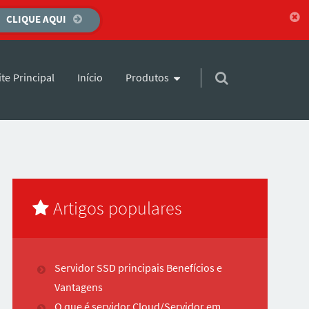
CLIQUE AQUI
para o conteúdo
Início
Produtos
ite Principal
Artigos populares
Servidor SSD principais Benefícios e
Vantagens
O que é servidor Cloud/Servidor em