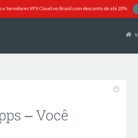
 e Servidores VPS Cloud no Brasil com desconto de até 20%
Pular 
S
pps – Você