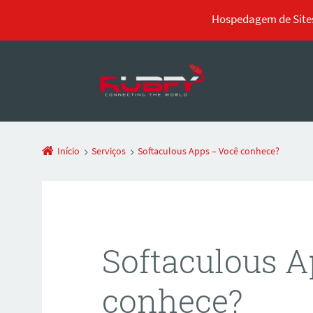
Hospedagem de Sites
Início
Serviços
Softaculous Apps – Você conhece?
Softaculous A
conhece?