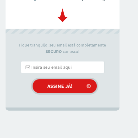
Fique tranquilo, seu email está completamente
SEGURO
conosco!