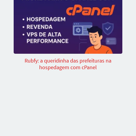
Rubfy: a queridinha das prefeituras na
hospedagem com cPanel