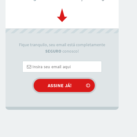
Fique tranquilo, seu email está completamente
SEGURO
conosco!