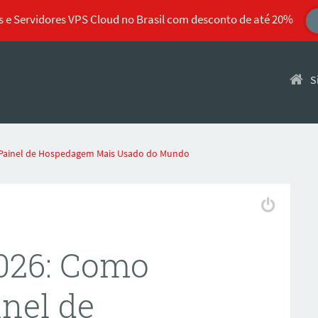
 e Servidores VPS Cloud no Brasil com desconto de até 20%
Pular 
S
 Painel de Hospedagem Mais Usado do Mundo
2026: Como
nel de