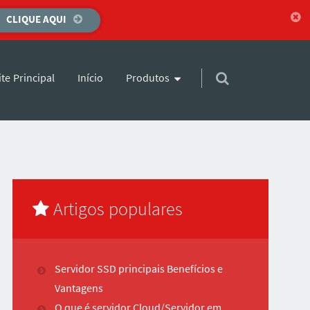
CLIQUE AQUI
para o conteúdo
Início
Produtos
ite Principal
Artigos populares
Servidor SSD principais Benefícios e
Vantagens
O que é servidor Cloud/Servidor em