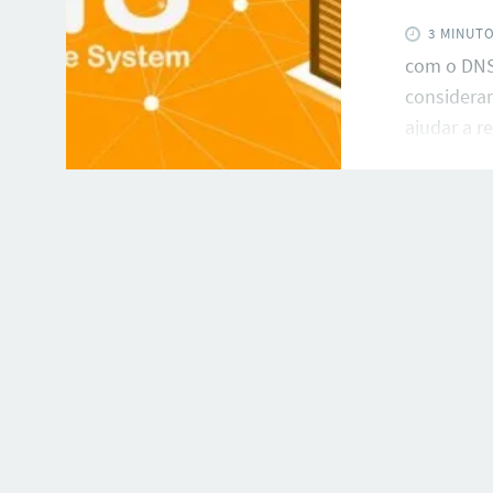
3 MINUT
com o DNS
considerar
ajudar a r
incorreta 
questões d
guia detal
domínio ut
começar? O
DNS de u