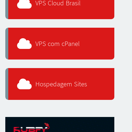
VPS Cloud Brasil
VPS com cPanel
Hospedagem Sites