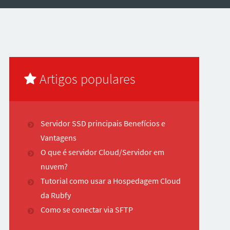
Artigos populares
Servidor SSD principais Benefícios e
Vantagens
O que é servidor Cloud/Servidor em
nuvem?
Tutorial como usar a Hospedagem Cloud
da Rubfy
Como se conectar via SFTP