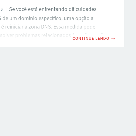
Se você está enfrentando dificuldades
OS
 de um domínio específico, uma opção a
 é reiniciar a zona DNS. Essa medida pode
esolver problemas relacionados à configuração
CONTINUE LENDO
→
da zona, invalidação da zona e até mesmo
e segurança. Neste artigo, iremos fornecer um
hado sobre como reiniciar a zona DNS de um
ilizando o cPanel e WHM. Está pronto para
 que ocorre ao reiniciar a zona DNS? A zona
m domínio