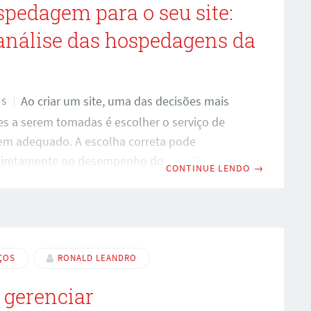
spedagem para o seu site:
nálise das hospedagens da
Ao criar um site, uma das decisões mais
OS
s a serem tomadas é escolher o serviço de
m adequado. A escolha correta pode
diretamente no desempenho do seu site, na
CONTINUE LENDO
→
nça e na experiência do usuário. Neste artigo,
lorar as opções de hospedagem oferecidas
 e discutir como escolher o serviço ideal para
ecessidades. A Rubfy é uma empresa renomada
e hospedagem de sites, oferecendo uma
ÇOS
RONALD LEANDRO
de serviços para atender às diferentes
gerenciar