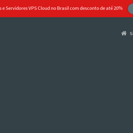
 e Servidores VPS Cloud no Brasil com desconto de até 20%
Pular 
S